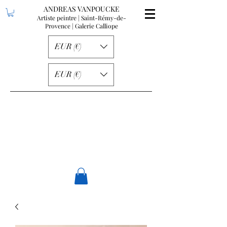
ANDREAS VANPOUCKE
Artiste peintre | Saint-Rémy-de-
Provence
| Galerie Calliope
EUR (€)
EUR (€)