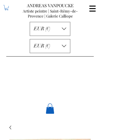
ANDREAS VANPOUCKE
Artiste peintre | Saint-Rémy-de-
Provence
| Galerie Calliope
EUR (€)
EUR (€)