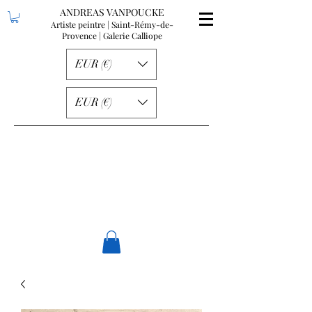
ANDREAS VANPOUCKE
Artiste peintre | Saint-Rémy-de-
Provence
| Galerie Calliope
EUR (€)
EUR (€)