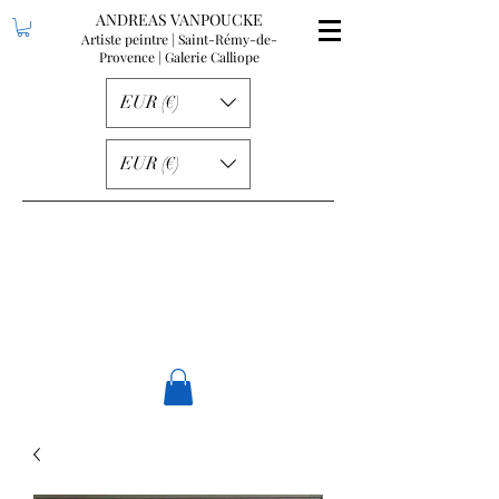
ANDREAS VANPOUCKE
Artiste peintre | Saint-Rémy-de-
Provence
| Galerie Calliope
EUR (€)
EUR (€)