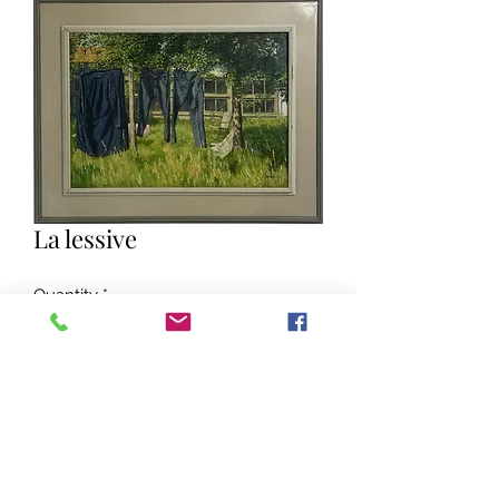
La lessive
Quantity
*
Add to Cart
Huile sur toile 49 x 68 cms
Encadrement 74 x 94,5 cms