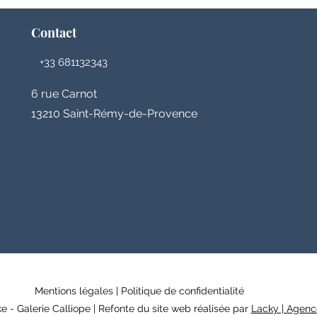
Contact
+33 681132343
6 rue Carnot
13210 Saint-Rémy-de-Provence
Mentions légales
|
Politique de confidentialité
- Galerie Calliope | Refonte du site web réalisée par
Lacky | Agenc