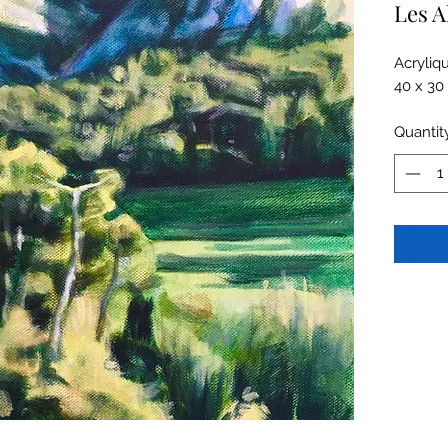
Les A
Acryliqu
40 x 30
Quantit