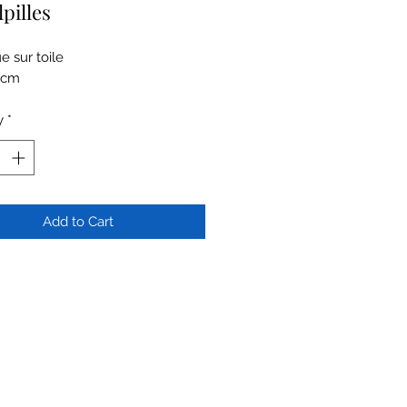
lpilles
e sur toile
 cm
y
*
Add to Cart