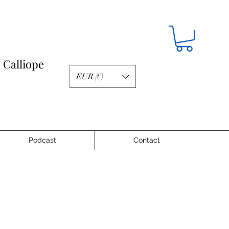
e Calliope
EUR (€)
EUR (€)
Podcast
Contact