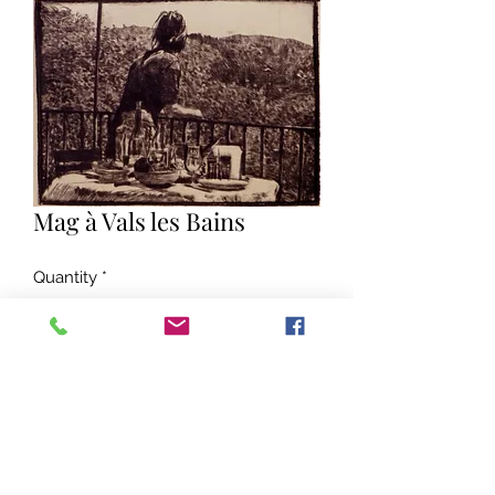
Mag à Vals les Bains
Quantity
*
Add to Cart
Gravure pointe sèche sur papier
Hahnemuhler