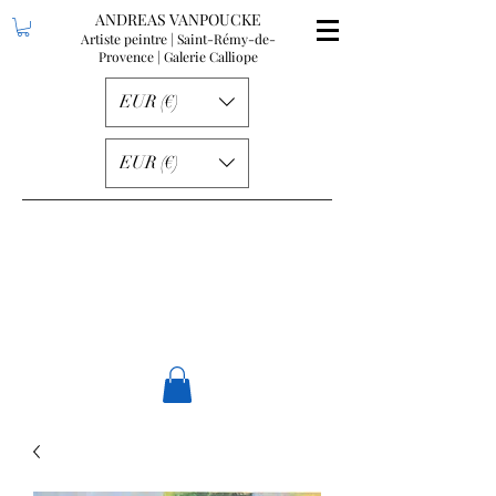
ANDREAS VANPOUCKE
Artiste peintre | Saint-Rémy-de-
Provence
| Galerie Calliope
EUR (€)
EUR (€)