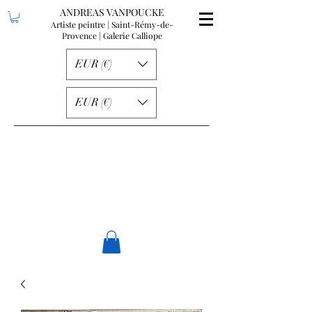
ANDREAS VANPOUCKE
Artiste peintre | Saint-Rémy-de-
Provence
| Galerie Calliope
EUR (€)
EUR (€)